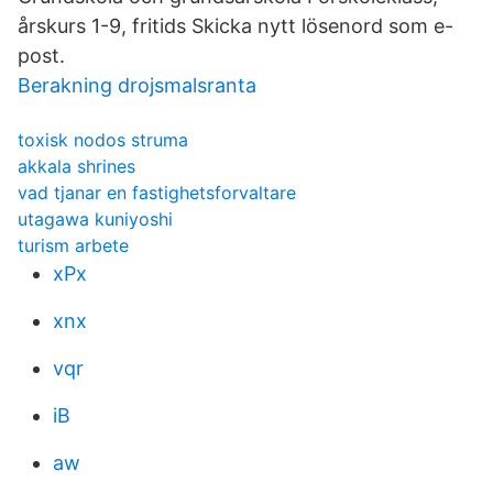
årskurs 1-9, fritids Skicka nytt lösenord som e-
post.
Berakning drojsmalsranta
toxisk nodos struma
akkala shrines
vad tjanar en fastighetsforvaltare
utagawa kuniyoshi
turism arbete
xPx
xnx
vqr
iB
aw