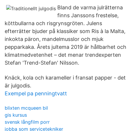
Bland de varma julrätterna
finns Janssons frestelse,
köttbullarna och risgrynsgröten. Julens
efterrätter bjuder på klassiker som Ris à la Malta,
inkokta päron, mandelmusslor och mjuk
pepparkaka. Årets jultema 2019 är hållbarhet och
klimatmedvetenhet – det menar trendexperten
Stefan 'Trend-Stefan' Nilsson.
Knäck, kola och karameller i fransat papper - det
är julgodis.
Exempel pa penningtvatt
blixten mcqueen bil
gis kursus
svensk långfilm porr
jobba som servicetekniker